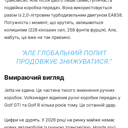
трансмісію. Але після цього лише семиступінчаста
подвійна коробка передач. Вона використовується
разом із 2,0-літровим турбодизельним двигуном EA838.
Потужність і момент, що крутить, залишаються
колишніми (228 кінських сил, 258 фунтів фурція). Але,
мабуть, це вже не так приємно.
“АЛЕ ГЛОБАЛЬНИЙ ПОПИТ
ПРОДОВЖУЄ ЗНИЖУВАТИСЯ.”
Вмираючий вигляд
Jetta не єдина. Це частина тихого зникнення ручних
коробок. Volkswagen відмінив ручні коробки передач у
Golf GTi та Golf R кілька років тому. Це останній удар.
Цифри не дурять. У 2026 році на ринку майже немає
нових автомобілів із ручною трансмісією. Honda досі