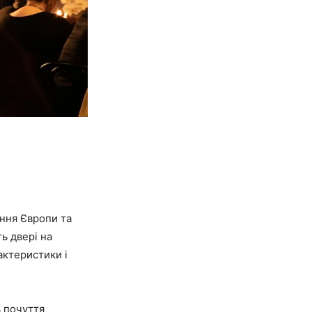
яння Європи та
ть двері на
актеристики і
ь почуття