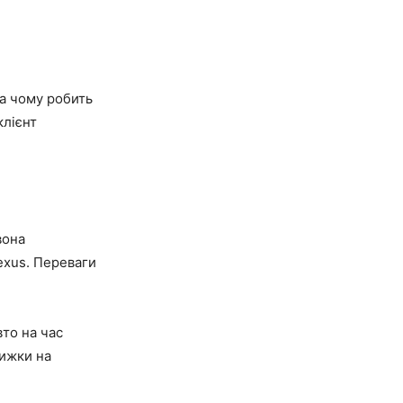
на чому робить
клієнт
вона
exus. Переваги
вто на час
нижки на