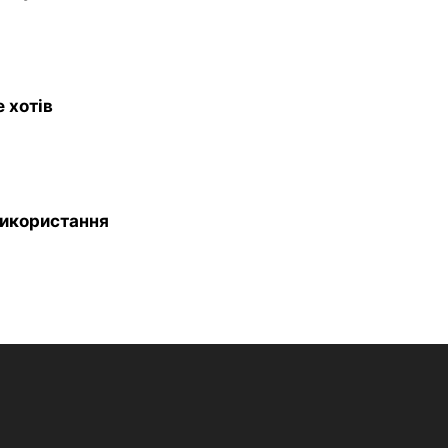
е хотів
використання