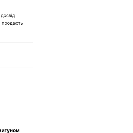
 досвід
і продають
двигуном