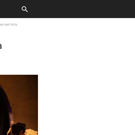
ьки металу
а