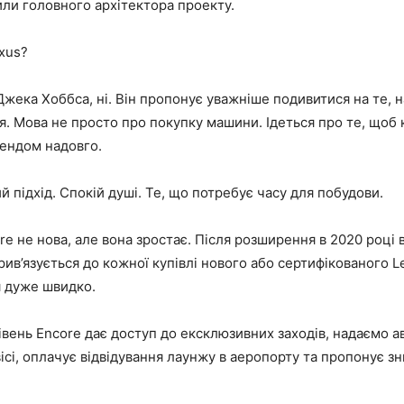
ли головного архітектора проекту.
xus?
 Джека Хоббса, ні. Він пропонує уважніше подивитися на те, 
я. Мова не просто про покупку машини. Ідеться про те, щоб 
рендом надовго.
 підхід. Спокій душі. Те, що потребує часу для побудови.
e не нова, але вона зростає. Після розширення в 2020 році 
ив’язується до кожної купівлі нового або сертифікованого L
 дуже швидко.
вень Encore дає доступ до ексклюзивних заходів, надаємо а
ісі, оплачує відвідування лаунжу в аеропорту та пропонує з