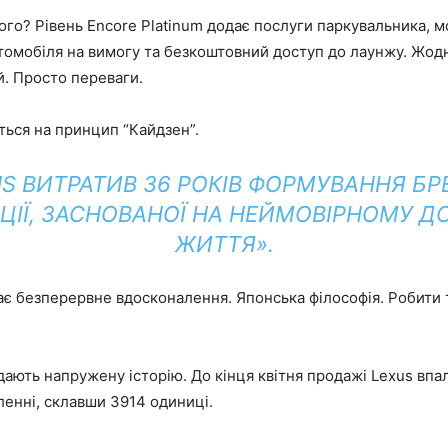
го? Рівень Encore Platinum додає послуги паркувальника, 
томобіля на вимогу та безкоштовний доступ до лаунжу. Жод
. Просто переваги.
ться на принцип “Кайдзен”.
US ВИТРАТИВ 36 РОКІВ ФОРМУВАННЯ БРЕ
ЦІЇ, ЗАСНОВАНОЇ НА НЕЙМОВІРНОМУ ДО
ЖИТТЯ».
ає безперервне вдосконалення. Японська філософія. Робити 
ають напружену історію. До кінця квітня продажі Lexus впал
енні, склавши 3914 одиниці.