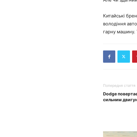
Китайські брен
володіння авто
гарну машину. 
Попередня стаття
Dodge повертає
сильним двигу