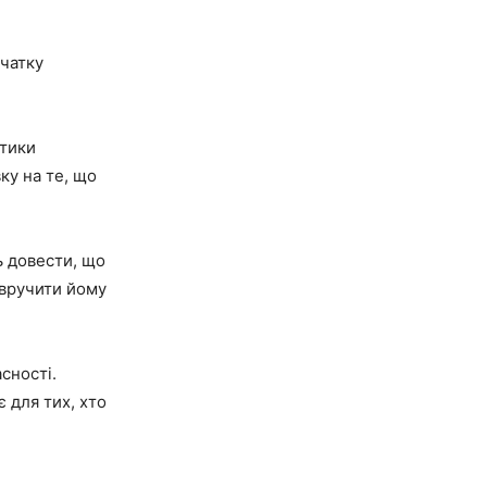
очатку
стики
ку на те, що
ь довести, що
 вручити йому
сності.
є для тих, хто