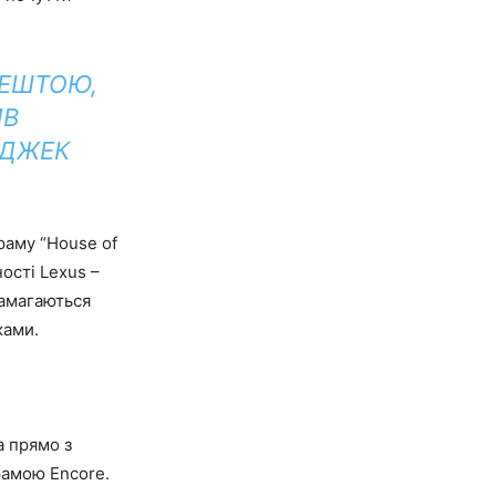
РЕШТОЮ,
ИВ
 ДЖЕК
раму “House of
ості Lexus –
намагаються
ками.
a прямо з
рамою Encore.