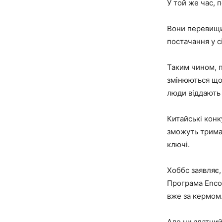
У той же час, 
Вони перевищил
постачання у сі
Таким чином, 
змінюються щор
люди віддають 
Китайські конк
зможуть тримат
ключі.
Хоббс заявляє,
Програма Encor
вже за кермом
Але чи здатний