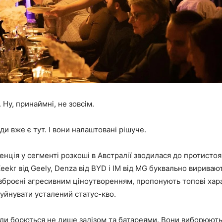
 Ну, принаймні, не зовсім.
ди вже є тут. І вони налаштовані рішуче.
нція у сегменті розкоші в Австралії зводилася до протисто
Zeekr від Geely, Denza від BYD і IM від MG буквально вириваю
зброєні агресивним ціноутворенням, пропонують топові хар
уйнувати усталений статус-кво.
нди борються не лише залізом та батареями. Вони виборюют