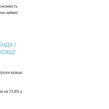
можливість
них зайвих
НДУ І
СВІДІ
трохи краще.
и на 13,8% у