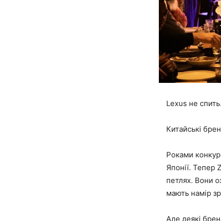
Lexus не спить.
Китайські брен
Роками конкуре
Японії. Тепер 
петлях. Вони о
мають намір зр
Але деякі бре