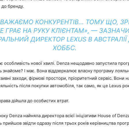
 до бренду.
ВАЖАЄМО КОНКУРЕНТІВ… ТОМУ ЩО, З
Е ГРАЄ НА РУКУ КЛІЄНТАМ», — ЗАЗНАЧ
РАЛЬНИЙ ДИРЕКТОР LEXUS В АВСТРАЛІЇ
ХОББС.
є особливість нової хвилі. Denza нещодавно запустила прог
ь знайоме? І має. Вона віддзеркалює власну програму лояльн
зивні заходи, фірмові простори, пріоритетний сервіс. Вони 
яльність після покупки автомобіля, так само, як це Lexus ро
права дійшла до особистих втрат.
року Denza найняла директора всієї ініціативи House of Denz
ь прийшов звідти одразу після трьох років керівництва прог