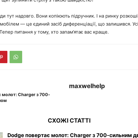
ди тут надовго. Вони копіюють підручник. І на ринку розкоші
мобілем — це єдиний засіб диференціації, що залишився. Ус
Тепер питання у тому, хто запам’ятає вас краще.
maxwelhelp
 молот: Charger з 700-
ном
СХОЖІ СТАТТІ
Dodge повертає молот: Charger з 700-сильним 