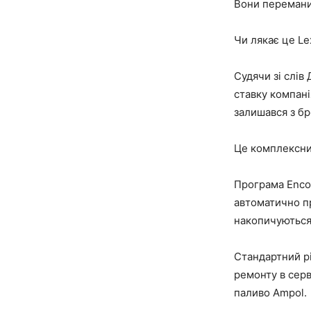
Вони перемани
Чи лякає це Le
Судячи зі слів
ставку компані
залишався з б
Це комплексний
Програма Encor
автоматично пр
накопичуються
Стандартний рі
ремонту в серв
паливо Ampol.