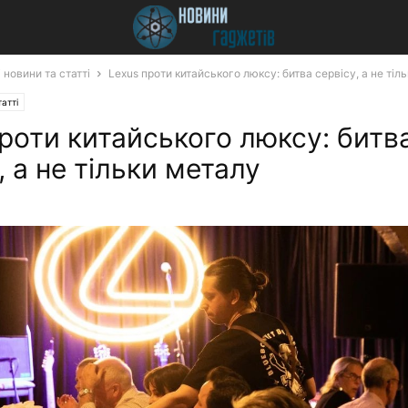
 новини та статті
Lexus проти китайського люксу: битва сервісу, а не тіл
атті
роти китайського люксу: битв
, а не тільки металу