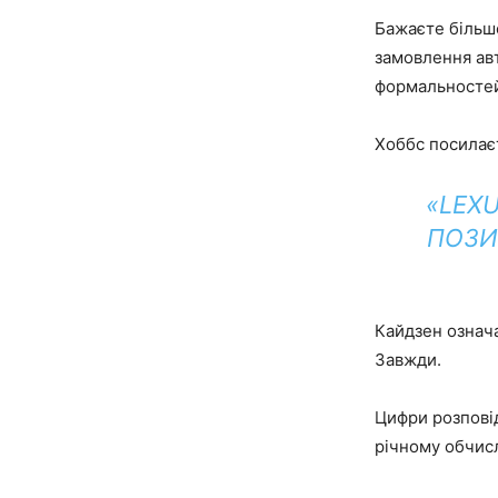
Бажаєте більшо
замовлення ав
формальностей
Хоббс посилає
«LEX
ПОЗИ
Кайдзен означ
Завжди.
Цифри розповід
річному обчисл